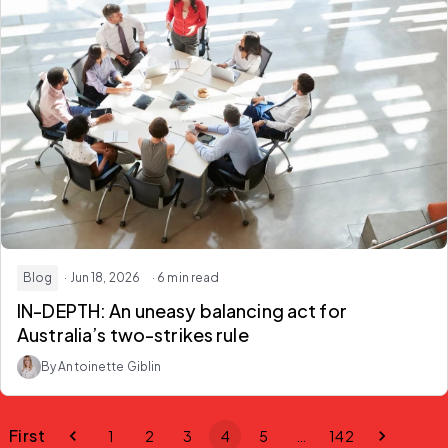
Blog
· Jun 18, 2026
· 6 min read
IN-DEPTH: An uneasy balancing act for
Australia’s two-strikes rule
By Antoinette Giblin
First
1
2
3
4
5
…
142