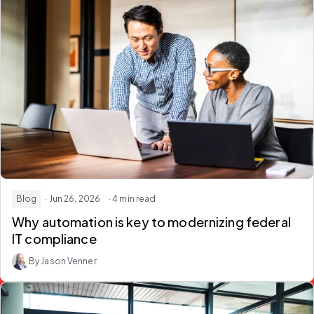
Blog
· Jun 26, 2026
· 4 min read
Why
automation
is key to modernizing federal
IT compliance
By Jason Venner