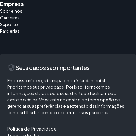
Empresa
Sobre nós
Carreiras
Suporte
Parcerias
security
Seus dados são importantes
Em nosso núcleo, a transparência é fundamental.
Priorizamos sua privacidade. Por isso, fornecemos
informações claras sobre seus direitos e facilitamos o
exercício deles. Você está no controle e tem a opção de
gerenciar suas preferências e a extensão das informações
compartilhadas conosco e com nossos parceiros.
Política de Privacidade
Termos de Uso