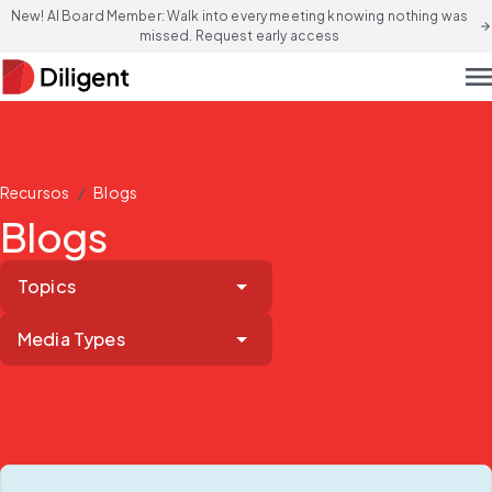
New! AI Board Member: Walk into every meeting knowing nothing was
arrow_forward
missed. Request early access
men
/
Recursos
Blogs
Blogs
Topics
Media Types