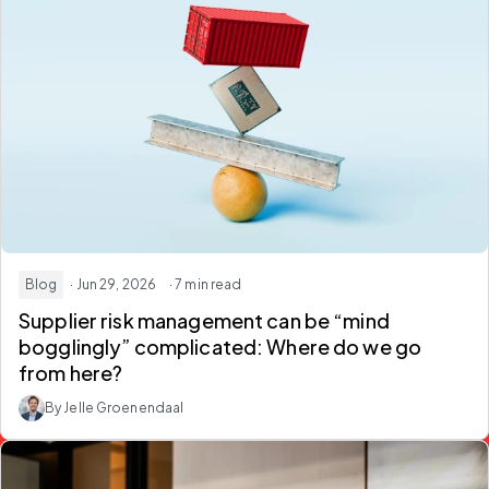
Blog
· Jun 29, 2026
· 7 min read
Supplier risk management can be “mind
bogglingly” complicated:
Where do we go
from here?
By Jelle Groenendaal