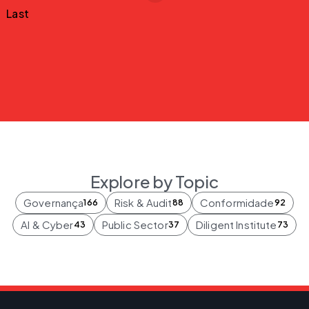
Last
Explore by Topic
Governança
Risk & Audit
Conformidade
166
88
92
AI & Cyber
Public Sector
Diligent Institute
43
37
73