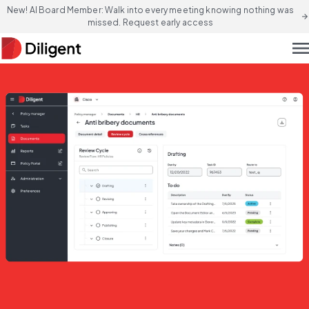
New! AI Board Member: Walk into every meeting knowing nothing was
arrow_forward
missed. Request early access
men