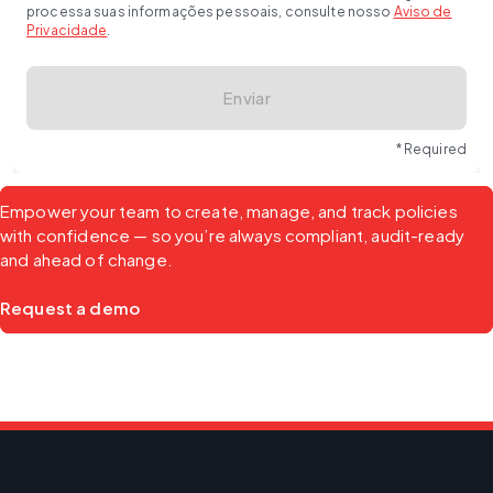
processa suas informações pessoais, consulte nosso
Aviso de
Privacidade
.
Enviar
* Required
Empower your team to create, manage, and track policies 
with confidence — so you’re always compliant, audit-ready 
and ahead of change.
Request a demo