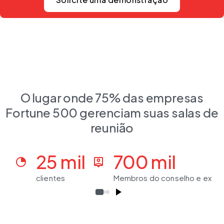
O lugar onde 75% das empresas
Fortune 500 gerenciam suas salas de
reunião
25 mil
700 mil
clock_loader_20
person_pin
clientes
Membros do conselho e execu