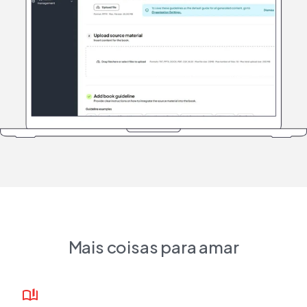
Mais coisas para amar
book_ribbon