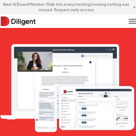
New! AI Board Member: Walk into every meeting knowing nothing was
arrow_forward
missed. Request early access
men