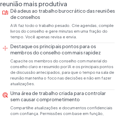
reunião mais produtiva
Dê adeus ao trabalho burocrático das reuniões
book_ribbon
de conselhos
A IA faz todo o trabalho pesado. Crie agendas, compile
livros do conselho e gere minutas em uma fração do
tempo. Você apenas revisa e envia.
Destaque os principais pontos para os
point_scan
membros do conselho com mais rapidez
Capacite os membros do conselho com material do
conselho claro e resumido por IA e os principais pontos
de discussão antecipados, para que o tempo na sala de
reunião mantenha o foco nas decisões e não em fazer
atualizações.
Uma área de trabalho criada para controlar
ads_click
sem causar comprometimento
Compartilhe atualizações e documentos confidenciais
com confiança. Permissões com base em função,