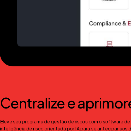
Centralize e aprimor
Eleve seu programa de gestão de riscos com o software de g
inteligência de risco orientada por IA para se antecipar a