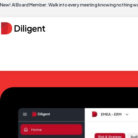
New! AI Board Member: Walk into every meeting knowing nothing wa