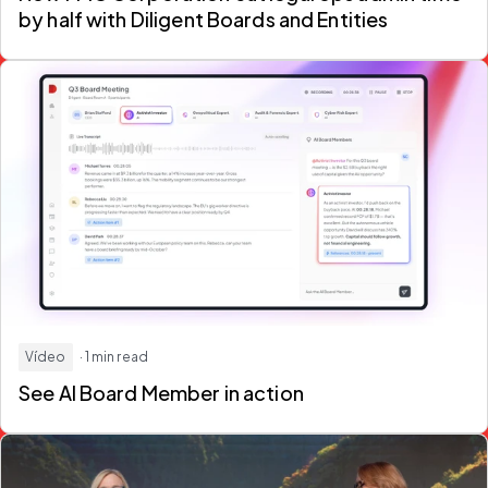
by half
with Diligent Boards and Entities
Vídeo
· 1 min read
See
AI Board Member
in action