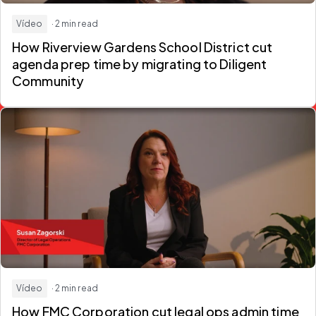
Vídeo
· 2 min read
How Riverview Gardens School District
cut
agenda prep time
by migrating to Diligent
Community
Vídeo
· 2 min read
How FMC Corporation
cut legal ops admin time