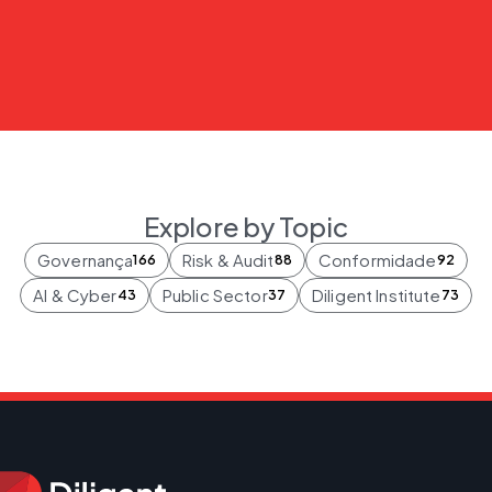
Explore by Topic
Governança
Risk & Audit
Conformidade
166
88
92
AI & Cyber
Public Sector
Diligent Institute
43
37
73