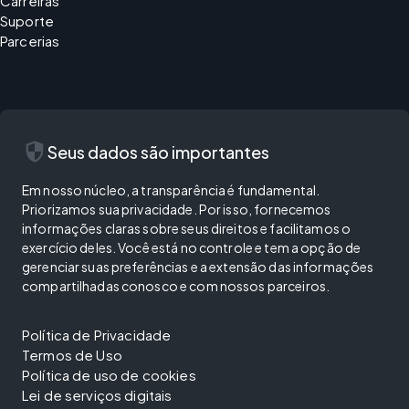
Carreiras
Suporte
Parcerias
security
Seus dados são importantes
Em nosso núcleo, a transparência é fundamental.
Priorizamos sua privacidade. Por isso, fornecemos
informações claras sobre seus direitos e facilitamos o
exercício deles. Você está no controle e tem a opção de
gerenciar suas preferências e a extensão das informações
compartilhadas conosco e com nossos parceiros.
Política de Privacidade
Termos de Uso
Política de uso de cookies
Lei de serviços digitais