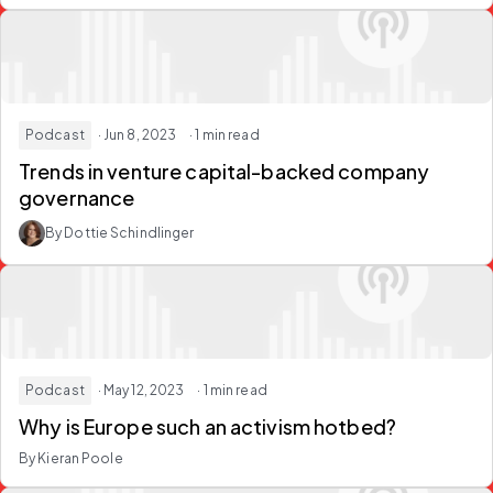
Podcast
· Jun 8, 2023
· 1 min read
Trends in venture capital-backed company
governance
By Dottie Schindlinger
Podcast
· May 12, 2023
· 1 min read
Why is Europe such an activism hotbed?
By Kieran Poole