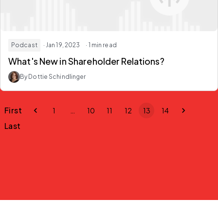
Podcast
· Jan 19, 2023
· 1 min read
What's New in Shareholder Relations?
By Dottie Schindlinger
First
1
…
10
11
12
13
14
Last