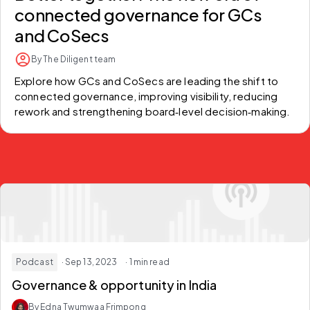
connected governance for GCs
and CoSecs
By The Diligent team
Explore how GCs and CoSecs are leading the shift to 
connected governance, improving visibility, reducing 
rework and strengthening board‑level decision‑making.
Podcast
· Sep 13, 2023
· 1 min read
Governance & opportunity in India
By Edna Twumwaa Frimpong