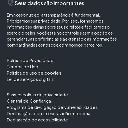
security
Seus dados são importantes
Em nosso núcleo, a transparência é fundamental.
Priorizamos sua privacidade. Por isso, fornecemos
informações claras sobre seus direitos e facilitamos o
exercício deles. Você está no controle e tem a opção de
gerenciar suas preferências e a extensão das informações
compartilhadas conosco e com nossos parceiros.
Política de Privacidade
Termos de Uso
Política de uso de cookies
Lei de serviços digitais
Suas escolhas de privacidade
Central de Confiança
Programa de divulgação de vulnerabilidades
Declaração sobre a escravidão moderna
Declaração de acessibilidade