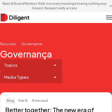
New! AI Board Member: Walk into every meeting knowing nothing was
arrow_forward
missed. Request early access
men
/
Recursos
Governance
Governança
Topics
Media Types
Blog
· Feb 16
· 8 min read
Better together:
The new era of