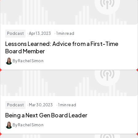
Podcast
· Apr 13, 2023
· 1 min read
Lessons Learned: Advice from a First-Time
Board Member
By Rachel Simon
Podcast
· Mar 30, 2023
· 1 min read
Being a Next Gen Board Leader
By Rachel Simon