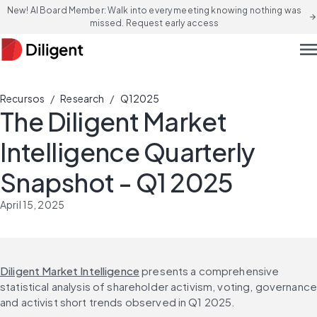
New! AI Board Member: Walk into every meeting knowing nothing was
arrow_forward
missed. Request early access
men
/
/
Recursos
Research
Q12025
The Diligent Market
Intelligence Quarterly
Snapshot - Q1 2025
April 15, 2025
Diligent Market Intelligence
 presents a comprehensive 
statistical analysis of shareholder activism, voting, governance
and activist short trends observed in Q1 2025.