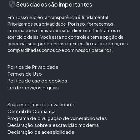
security
Seus dados são importantes
Em nosso núcleo, a transparência é fundamental.
Priorizamos sua privacidade. Por isso, fornecemos
informações claras sobre seus direitos e facilitamos o
exercício deles. Você está no controle e tem a opção de
gerenciar suas preferências e a extensão das informações
compartilhadas conosco e com nossos parceiros.
Política de Privacidade
Termos de Uso
Política de uso de cookies
Lei de serviços digitais
Suas escolhas de privacidade
Central de Confiança
Programa de divulgação de vulnerabilidades
Declaração sobre a escravidão moderna
Declaração de acessibilidade