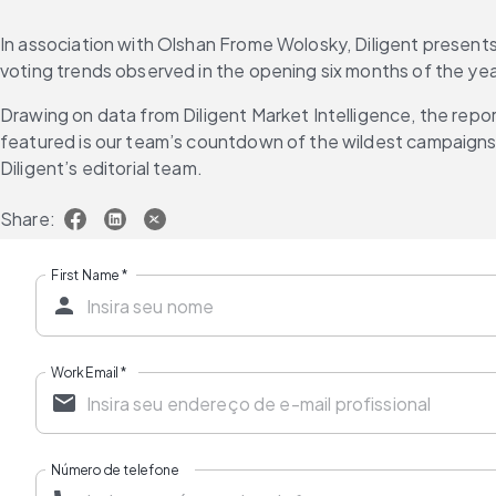
In association with Olshan Frome Wolosky, Diligent presen
voting trends observed in the opening six months of the yea
Drawing on data from Diligent Market Intelligence, the rep
featured is our team’s countdown of the wildest campaigns 
Diligent’s editorial team.
Share:
First Name
*
Work Email
*
Número de telefone