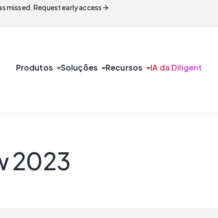
arrow_forward
s missed. Request early access
arrow_drop_down
arrow_drop_down
arrow_drop_down
Produtos
Soluções
Recursos
IA da Diligent
w 2023