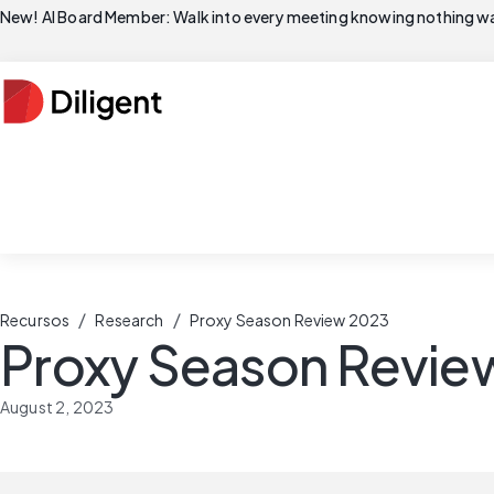
New! AI Board Member: Walk into every meeting knowing nothing wa
/
/
Recursos
Research
Proxy Season Review 2023
Proxy Season Revie
August 2, 2023