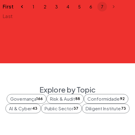
First
1
2
3
4
5
6
7
Last
Explore by Topic
Governança
Risk & Audit
Conformidade
166
88
92
AI & Cyber
Public Sector
Diligent Institute
43
37
73