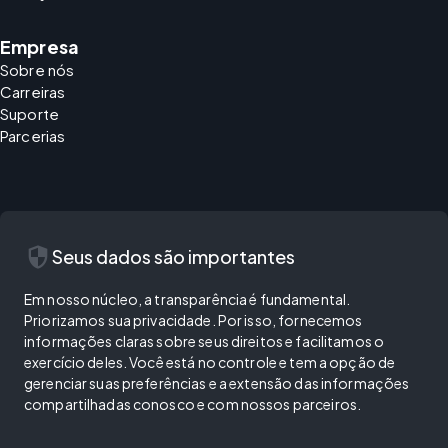
Empresa
Sobre nós
Carreiras
Suporte
Parcerias
security
Seus dados são importantes
Em nosso núcleo, a transparência é fundamental.
Priorizamos sua privacidade. Por isso, fornecemos
informações claras sobre seus direitos e facilitamos o
exercício deles. Você está no controle e tem a opção de
gerenciar suas preferências e a extensão das informações
compartilhadas conosco e com nossos parceiros.