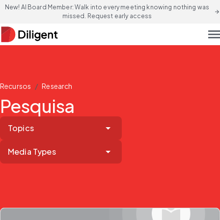
New! AI Board Member: Walk into every meeting knowing nothing was
arrow_forward
missed. Request early access
men
/
Recursos
Research
Pesquisa
Topics
Media Types