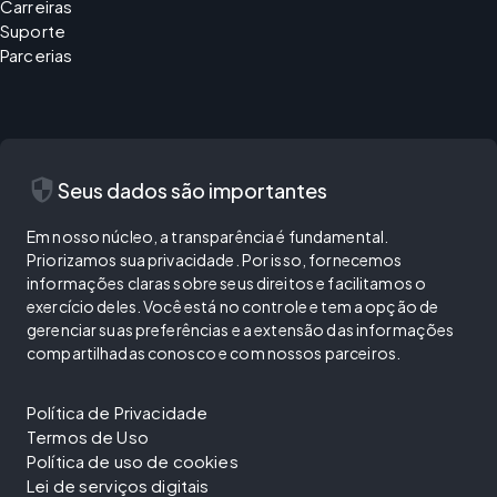
Carreiras
Suporte
Parcerias
security
Seus dados são importantes
Em nosso núcleo, a transparência é fundamental.
Priorizamos sua privacidade. Por isso, fornecemos
informações claras sobre seus direitos e facilitamos o
exercício deles. Você está no controle e tem a opção de
gerenciar suas preferências e a extensão das informações
compartilhadas conosco e com nossos parceiros.
Política de Privacidade
Termos de Uso
Política de uso de cookies
Lei de serviços digitais