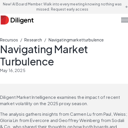
New! AI Board Member: Walk into every meeting knowing nothing was
arrow_forward
missed. Request early access
men
/
/
Recursos
Research
Navigatingmarketturbulence
Navigating Market
Turbulence
May 16, 2025
Diligent Market Intelligence examines the impact of recent 
market volatility on the 2025 proxy season. 
The analysis gathers insights from Carmen Lu from Paul, Weiss; 
Gloria Lin from Evercore and Geoffrey Weinberg from Sodali 
& Co. who shared their thoughts on how both boards and 