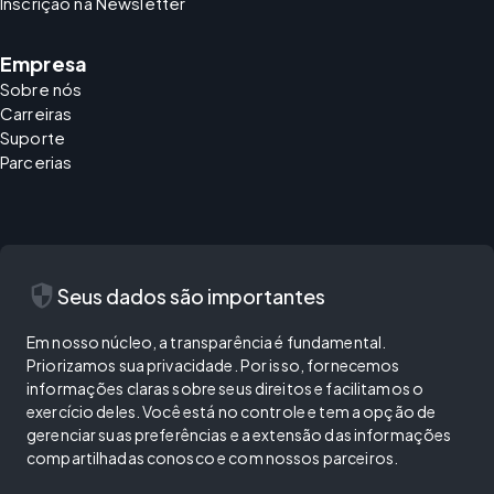
Inscrição na Newsletter
Empresa
Sobre nós
Carreiras
Suporte
Parcerias
security
Seus dados são importantes
Em nosso núcleo, a transparência é fundamental.
Priorizamos sua privacidade. Por isso, fornecemos
informações claras sobre seus direitos e facilitamos o
exercício deles. Você está no controle e tem a opção de
gerenciar suas preferências e a extensão das informações
compartilhadas conosco e com nossos parceiros.