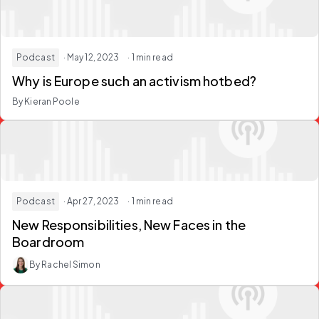
Podcast
· May 12, 2023
· 1 min read
Why is Europe such an activism hotbed?
By Kieran Poole
Podcast
· Apr 27, 2023
· 1 min read
New Responsibilities, New Faces in the
Boardroom
By Rachel Simon