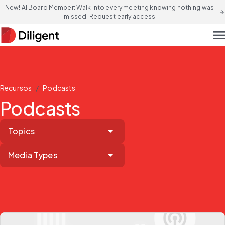
New! AI Board Member: Walk into every meeting knowing nothing was
arrow_forward
missed. Request early access
men
/
Recursos
Podcasts
Podcasts
Topics
Media Types