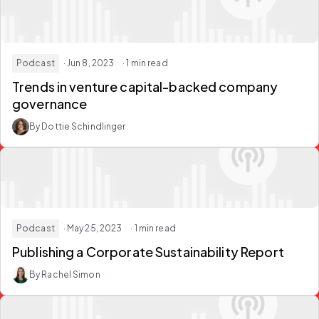
Podcast
· Jun 8, 2023
· 1 min read
Trends in venture capital-backed company
governance
By Dottie Schindlinger
Podcast
· May 25, 2023
· 1 min read
Publishing a Corporate Sustainability Report
By Rachel Simon