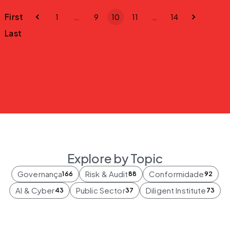
First
1
…
9
10
11
…
14
Last
Explore by Topic
Governança
Risk & Audit
Conformidade
166
88
92
AI & Cyber
Public Sector
Diligent Institute
43
37
73