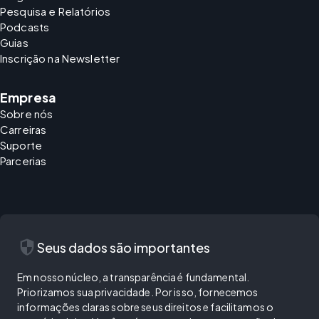
Pesquisa e Relatórios
Podcasts
Guias
Inscrição na Newsletter
Empresa
Sobre nós
Carreiras
Suporte
Parcerias
security
Seus dados são importantes
Em nosso núcleo, a transparência é fundamental.
Priorizamos sua privacidade. Por isso, fornecemos
informações claras sobre seus direitos e facilitamos o