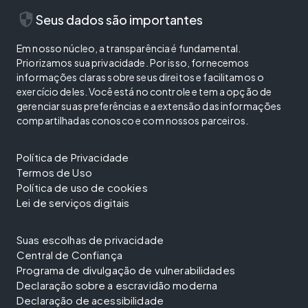
security
Seus dados são importantes
Em nosso núcleo, a transparência é fundamental.
Priorizamos sua privacidade. Por isso, fornecemos
informações claras sobre seus direitos e facilitamos o
exercício deles. Você está no controle e tem a opção de
gerenciar suas preferências e a extensão das informações
compartilhadas conosco e com nossos parceiros.
Política de Privacidade
Termos de Uso
Política de uso de cookies
Lei de serviços digitais
Suas escolhas de privacidade
Central de Confiança
Programa de divulgação de vulnerabilidades
Declaração sobre a escravidão moderna
Declaração de acessibilidade