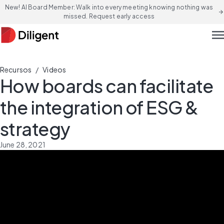
New! AI Board Member: Walk into every meeting knowing nothing was
arrow_forward
missed. Request early access
men
/
Recursos
Videos
How boards can facilitate
the integration of ESG &
strategy
June 28, 2021