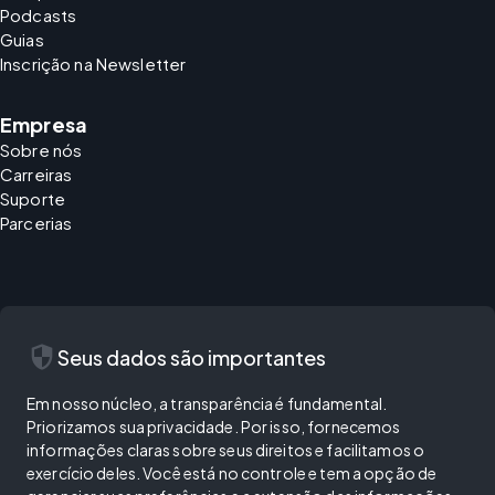
Podcasts
Guias
Inscrição na Newsletter
Empresa
Sobre nós
Carreiras
Suporte
Parcerias
security
Seus dados são importantes
Em nosso núcleo, a transparência é fundamental.
Priorizamos sua privacidade. Por isso, fornecemos
informações claras sobre seus direitos e facilitamos o
exercício deles. Você está no controle e tem a opção de