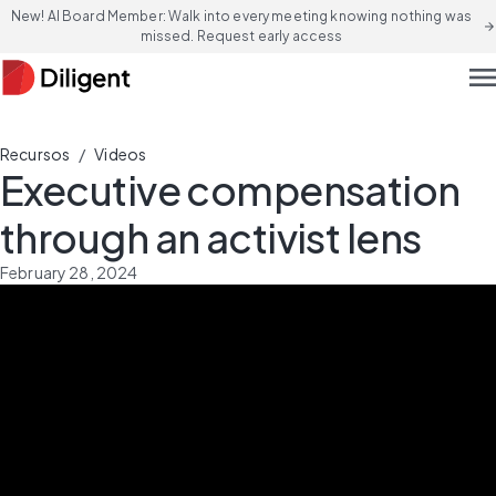
New! AI Board Member: Walk into every meeting knowing nothing was
arrow_forward
missed. Request early access
men
/
Recursos
Videos
Executive compensation
through an activist lens
February 28, 2024