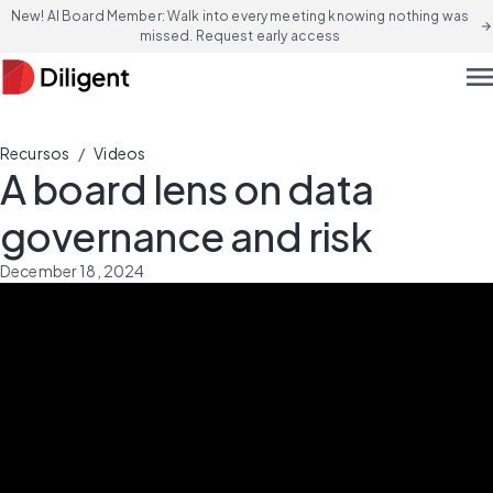
New! AI Board Member: Walk into every meeting knowing nothing was
arrow_forward
missed. Request early access
men
/
Recursos
Videos
A board lens on data
governance and risk
December 18, 2024