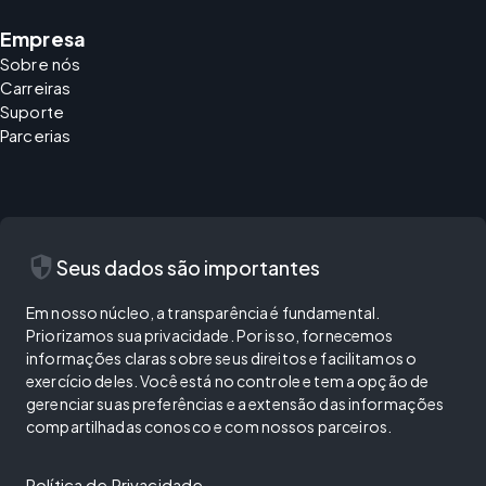
Empresa
Sobre nós
Carreiras
Suporte
Parcerias
security
Seus dados são importantes
Em nosso núcleo, a transparência é fundamental.
Priorizamos sua privacidade. Por isso, fornecemos
informações claras sobre seus direitos e facilitamos o
exercício deles. Você está no controle e tem a opção de
gerenciar suas preferências e a extensão das informações
compartilhadas conosco e com nossos parceiros.
Política de Privacidade