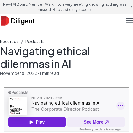
New! AI Board Member: Walk into every meeting knowing nothing was
arrow_forward
missed. Request early access
men
/
Recursos
Podcasts
Navigating ethical
dilemmas in AI
November 8, 2023
•
1
min read