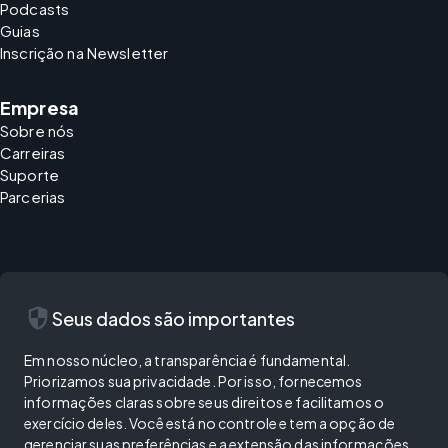
Podcasts
Guias
Inscrição na Newsletter
Empresa
Sobre nós
Carreiras
Suporte
Parcerias
security
Seus dados são importantes
Em nosso núcleo, a transparência é fundamental.
Priorizamos sua privacidade. Por isso, fornecemos
informações claras sobre seus direitos e facilitamos o
exercício deles. Você está no controle e tem a opção de
gerenciar suas preferências e a extensão das informações