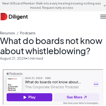
New! AI Board Member: Walk into every meeting knowing nothing was
arrow_forward
missed. Request early access
men
/
Recursos
Podcasts
What do boards not know
about whistleblowing?
August 21, 2024
•
1
min read