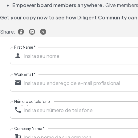
Empower board members anywhere. 
Give members 
Get your copy now to see how Diligent Community can 
Share:
First Name
*
Work Email
*
Número de telefone
Company Name
*