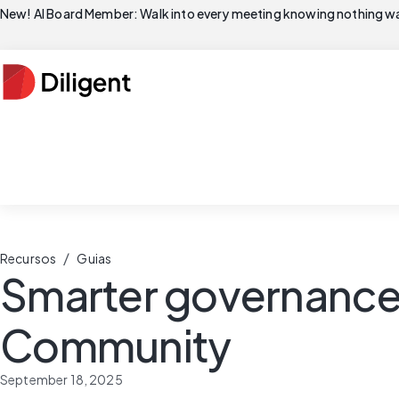
New! AI Board Member: Walk into every meeting knowing nothing wa
/
Recursos
Guias
Smarter governance f
Community
September 18, 2025