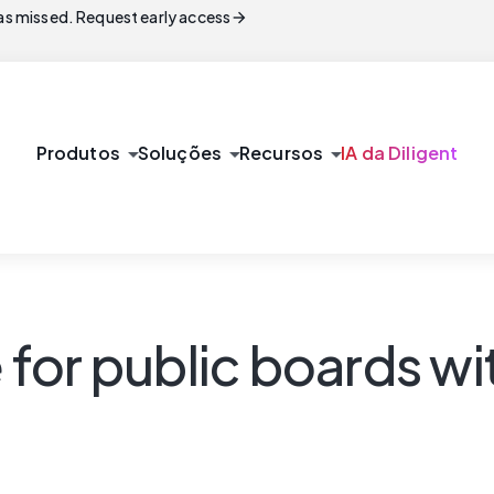
arrow_forward
s missed. Request early access
arrow_drop_down
arrow_drop_down
arrow_drop_down
Produtos
Soluções
Recursos
IA da Diligent
or public boards wit