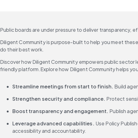
Public boards are under pressure to deliver transparency, e
Diligent Community is purpose-built to help you meet the
do their best work.
Discover how Diligent Community empowers public sector lead
friendly platform.Explore how Diligent Community helps yo
Streamline meetings from start to finish. 
Build agen
Strengthen security and compliance. 
Protect sensi
Boost transparency and engagement. 
Publish agen
Leverage advanced capabilities. 
Use Policy Publish
accessibility and accountability.