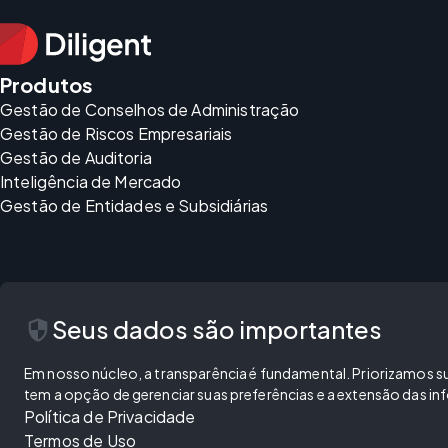
Produtos
Gestão de Conselhos de Administração
Gestão de Riscos Empresariais
Gestão de Auditoria
Inteligência de Mercado
Gestão de Entidades e Subsidiárias
security
Seus dados são importantes
Em nosso núcleo, a transparência é fundamental. Priorizamos sua
tem a opção de gerenciar suas preferências e a extensão das 
Política de Privacidade
Termos de Uso