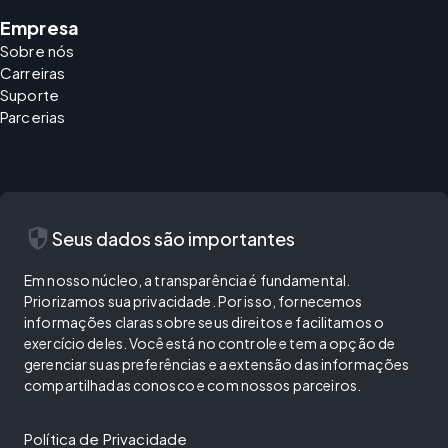
Empresa
Sobre nós
Carreiras
Suporte
Parcerias
security
Seus dados são importantes
Em nosso núcleo, a transparência é fundamental.
Priorizamos sua privacidade. Por isso, fornecemos
informações claras sobre seus direitos e facilitamos o
exercício deles. Você está no controle e tem a opção de
gerenciar suas preferências e a extensão das informações
compartilhadas conosco e com nossos parceiros.
Política de Privacidade