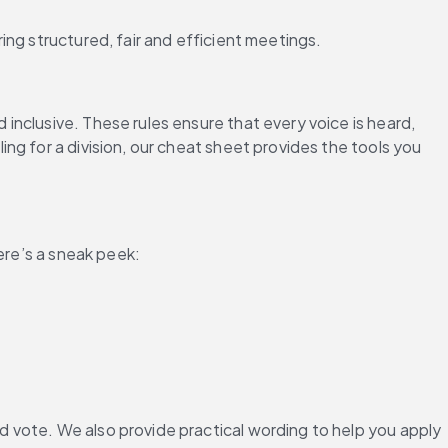
ing structured, fair and efficient meetings.
nclusive. These rules ensure that every voice is heard, 
g for a division, our cheat sheet provides the tools you 
ere’s a sneak peek:
 vote. We also provide practical wording to help you apply 