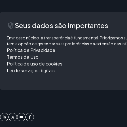
security
Seus dados são importantes
Em nosso núcleo, a transparência é fundamental. Priorizamos sua
tem a opção de gerenciar suas preferências e a extensão das 
Política de Privacidade
Termos de Uso
Política de uso de cookies
Lei de serviços digitais