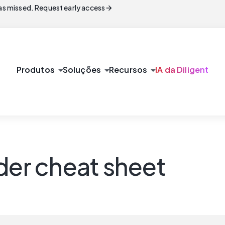
arrow_forward
s missed. Request early access
arrow_drop_down
arrow_drop_down
arrow_drop_down
Produtos
Soluções
Recursos
IA da Diligent
der cheat sheet