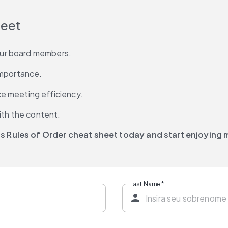
heet
your board members.
importance.
e meeting efficiency.
ith the content.
 Rules of Order cheat sheet today and start enjoying 
Last Name
*