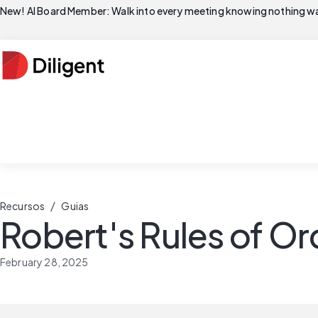
New! AI Board Member: Walk into every meeting knowing nothing wa
/
Recursos
Guias
Robert's Rules of Or
February 28, 2025