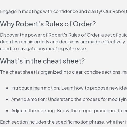
Engage in meetings with confidence and clarity! Our Robert'
Why Robert's Rules of Order?
Discover the power of Robert's Rules of Order, a set of gui
debates remain orderly and decisions are made effectively. W
need to navigate any meeting with ease.
What's in the cheat sheet?
The cheat sheet is organized into clear, concise sections, m
Introduce main motion: Learn how to propose new ideas
Amend a motion: Understand the process for modifying
Adjourn the meeting: Know the proper procedure to en
Each section includes the specific motion phrase, whether 