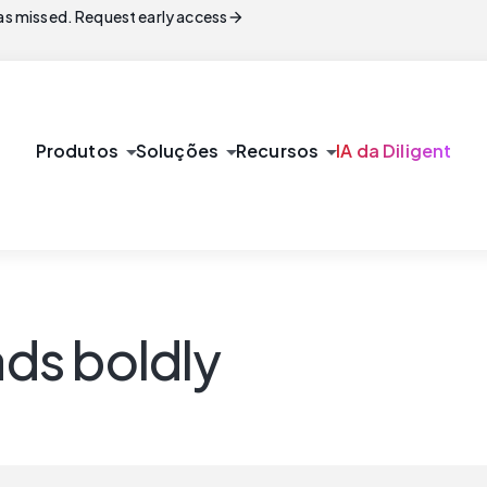
arrow_forward
s missed. Request early access
arrow_drop_down
arrow_drop_down
arrow_drop_down
Produtos
Soluções
Recursos
IA da Diligent
ads boldly