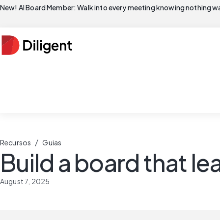
New! AI Board Member: Walk into every meeting knowing nothing wa
/
Recursos
Guias
Build a board that le
August 7, 2025