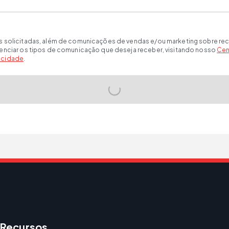
s solicitadas, além de comunicações de vendas e/ou marketing sobre rec
renciar os tipos de comunicação que deseja receber, visitando nosso
Cen
vacidade
.
Recursos