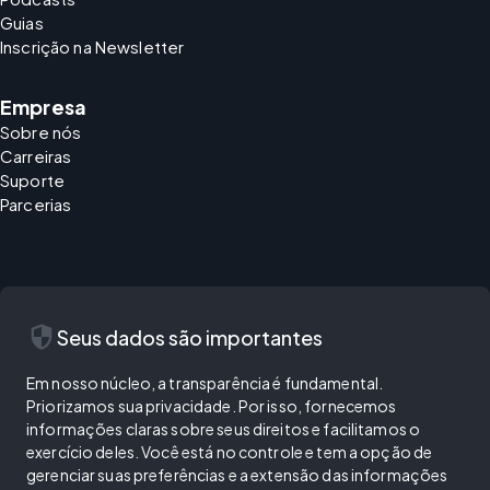
Guias
Inscrição na Newsletter
Empresa
Sobre nós
Carreiras
Suporte
Parcerias
security
Seus dados são importantes
Em nosso núcleo, a transparência é fundamental.
Priorizamos sua privacidade. Por isso, fornecemos
informações claras sobre seus direitos e facilitamos o
exercício deles. Você está no controle e tem a opção de
gerenciar suas preferências e a extensão das informações