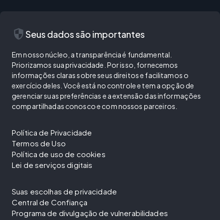
security
Seus dados são importantes
Em nosso núcleo, a transparência é fundamental.
Priorizamos sua privacidade. Por isso, fornecemos
informações claras sobre seus direitos e facilitamos o
exercício deles. Você está no controle e tem a opção de
gerenciar suas preferências e a extensão das informações
compartilhadas conosco e com nossos parceiros.
Política de Privacidade
Termos de Uso
Política de uso de cookies
Lei de serviços digitais
Suas escolhas de privacidade
Central de Confiança
Programa de divulgação de vulnerabilidades