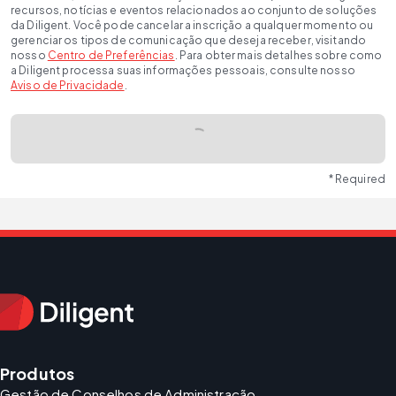
recursos, notícias e eventos relacionados ao conjunto de soluções
da Diligent. Você pode cancelar a inscrição a qualquer momento ou
gerenciar os tipos de comunicação que deseja receber, visitando
nosso
Centro de Preferências
. Para obter mais detalhes sobre como
a Diligent processa suas informações pessoais, consulte nosso
Aviso de Privacidade
.
* Required
Produtos
Gestão de Conselhos de Administração