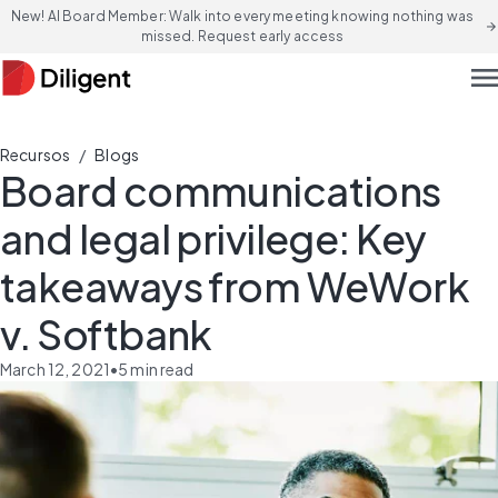
New! AI Board Member: Walk into every meeting knowing nothing was
arrow_forward
missed. Request early access
men
/
Recursos
Blogs
Board communications
and legal privilege: Key
takeaways from WeWork
v. Softbank
March 12, 2021
•
5
min read