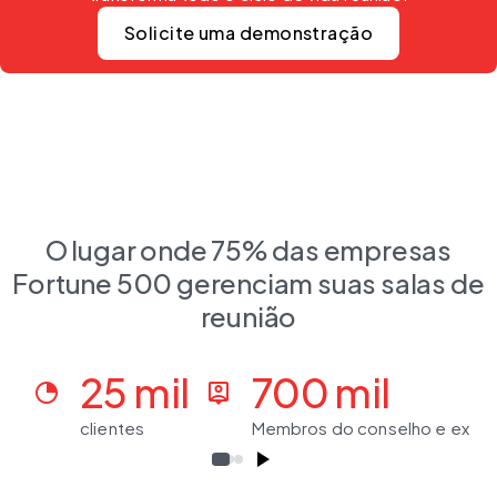
Solicite uma demonstração
O lugar onde 75% das empresas
Fortune 500 gerenciam suas salas de
reunião
25 mil
700 mil
clock_loader_20
person_pin
clientes
Membros do conselho e execu