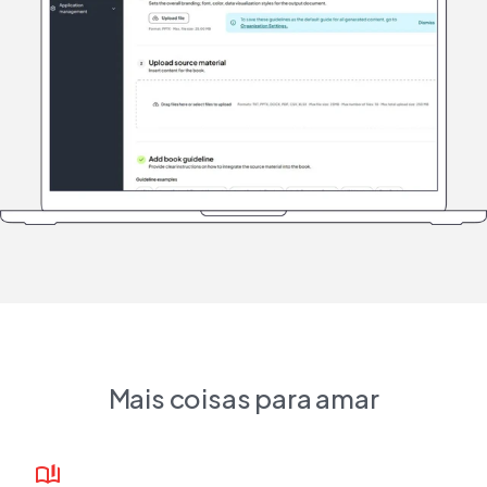
Mais coisas para amar
book_ribbon