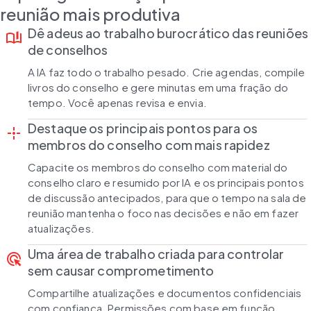
reunião mais produtiva
Dê adeus ao trabalho burocrático das reuniões
book_ribbon
de conselhos
A IA faz todo o trabalho pesado. Crie agendas, compile
livros do conselho e gere minutas em uma fração do
tempo. Você apenas revisa e envia.
Destaque os principais pontos para os
point_scan
membros do conselho com mais rapidez
Capacite os membros do conselho com material do
conselho claro e resumido por IA e os principais pontos
de discussão antecipados, para que o tempo na sala de
reunião mantenha o foco nas decisões e não em fazer
atualizações.
Uma área de trabalho criada para controlar
ads_click
sem causar comprometimento
Compartilhe atualizações e documentos confidenciais
com confiança. Permissões com base em função,