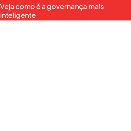
Veja como é a governança mais
inteligente
Junte-se aos mais de 700.000 membros do conselho e 
líderes que usam o Diligent para simplificar a preparação do 
conselho, fortalecer a supervisão e estimular melhores 
decisões, tudo em uma plataforma segura.
Produtos
Gestão de Conselhos de Administração