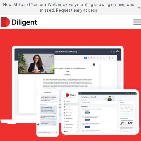
New! AI Board Member: Walk into every meeting knowing nothing was
arrow_forward
missed. Request early access
men